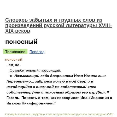
Словарь забытых и трудных слов из
произведений русской литературы ХVIII-
ХIХ веков
поносный
Толкование
Перевод
поносный
,
ая
,
ое
.
Оскорбительный, позорящий.
►
Называющий себя дворянином Иван Иванов сын
Перерепенко
...
забрался ночью в мой двор и в
находящийся в оном мой же собственный хлев
собственноручно и поносным образом его изрубил
. //
Гоголь. Повесть о том, как поссорился Иван Иванович с
Иваном Никифоровичем //
Словарь забытых и трудных слов из произведений русской литературы ХVIII-