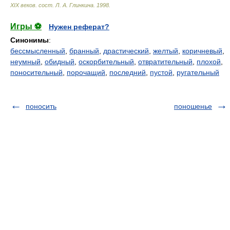
ХIХ веков
.
сост. Л. А. Глинкина
.
1998
.
Игры ⚽
Нужен реферат?
Синонимы
:
бессмысленный
,
бранный
,
драстический
,
желтый
,
коричневый
,
неумный
,
обидный
,
оскорбительный
,
отвратительный
,
плохой
,
поносительный
,
порочащий
,
последний
,
пустой
,
ругательный
поносить
поношенье