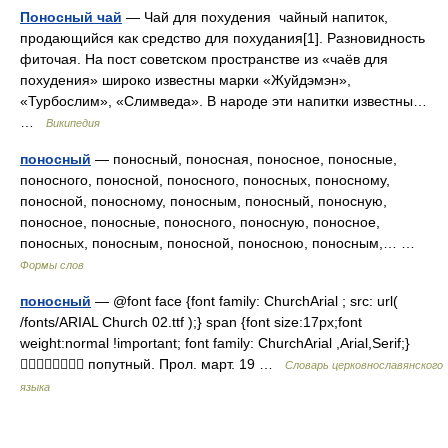
Поносный чай
— Чай для похудения чайный напиток,
продающийся как средство для похудания[1]. Разновидность
фиточая. На пост советском пространстве из «чаёв для
похудения» широко известны марки «Жуйдэмэн»,
«Турбослим», «Слимведа». В народе эти напитки известны…
…
Википедия
поносный
— поносный, поносная, поносное, поносные,
поносного, поносной, поносного, поносных, поносному,
поносной, поносному, поносным, поносный, поносную,
поносное, поносные, поносного, поносную, поносное,
поносных, поносным, поносной, поносною, поносным,… …
Формы слов
поносный
— @font face {font family: ChurchArial ; src: url(
/fonts/ARIAL Church 02.ttf );} span {font size:17px;font
weight:normal !important; font family: ChurchArial ,Arial,Serif;}
 попутный. Прол. март. 19 …
Словарь церковнославянского
языка